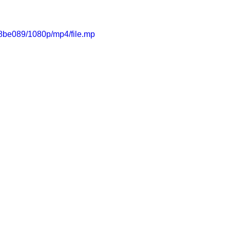
8be089/1080p/mp4/file.mp