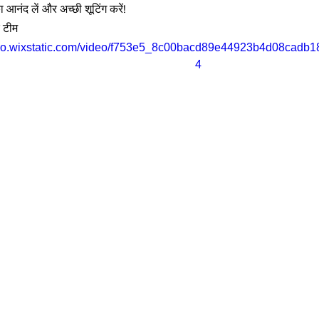
आनंद लें और अच्छी शूटिंग करें!
क टीम
ideo.wixstatic.com/video/f753e5_8c00bacd89e44923b4d08cadb1
4