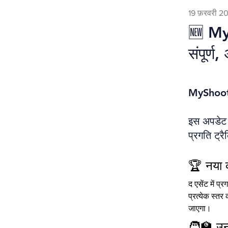
19 फ़रवरी 2
🆕 My
संपूर्
MyShooti
इस अपडेट स
प्रगति ट्र
🏆 नया व
द एसेंट में प
प्रत्येक स्त
जाएगा।
🧑🏫 उन्