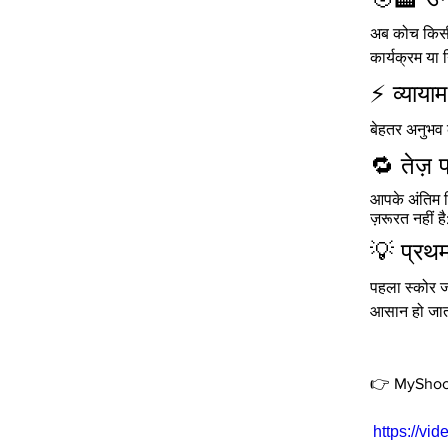
अब कोच किसी 
कार्यक्रम या 
⚡ व्याया
बेहतर अनुभव 
🔁 तेज़ 
आपके अंतिम वि
ज़रूरत नहीं ह
💡 प्रथम
पहला स्कोर ज
आसान हो जात
👉 MyShooti
https://v