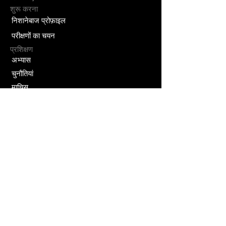
शुरू करना
निशानेबाज प्रोफ़ाइल
परीक्षणों का चयन
प्रशिक्षण
अभ्यास
चुनौतियां
माचिस
खेल निशानेबाजी के लिए विशेष स्टॉपवॉच
निगरानी और विश्लेषण
शूटिंग के आंकड़े
शूटिंग सीक्वेंस, नोट्स
सामाजिक
दोस्तों के बीच चुनौतियाँ
एमएसबी सोशल नेटवर्क
कोचों के लिए
कोच का टूलकिट
समय-निर्धारण और उपस्थिति