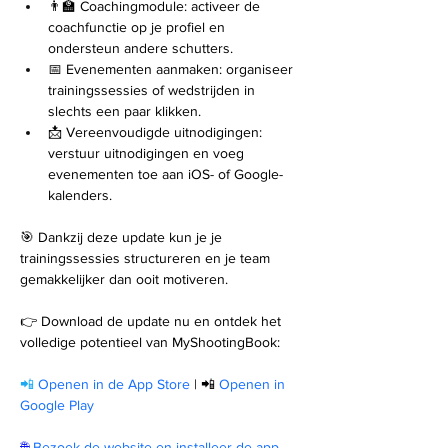
👨🏫 Coachingmodule: activeer de 
coachfunctie op je profiel en 
ondersteun andere schutters.
📅 Evenementen aanmaken: organiseer 
trainingssessies of wedstrijden in 
slechts een paar klikken.
📩 Vereenvoudigde uitnodigingen: 
verstuur uitnodigingen en voeg 
evenementen toe aan iOS- of Google-
kalenders.
🎯 Dankzij deze update kun je je 
trainingssessies structureren en je team 
gemakkelijker dan ooit motiveren.
👉 Download de update nu en ontdek het 
volledige potentieel van MyShootingBook:
📲
Openen in de App Store
|
📲
Openen in 
Google Play
🌐
Bezoek de website en installeer de app