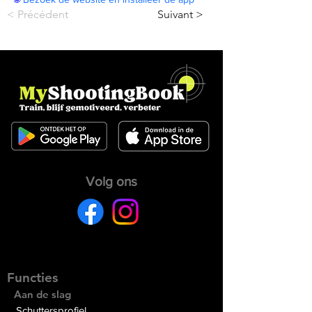
< Précédent
Suivant >
Volg ons
Functies
Aan de slag
Schuttersprofiel