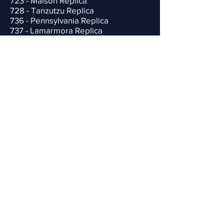
723 - Malson Replica
728 - Tanzutzu Replica
736 - Pennsylvania Replica
737 - Lamarmora Replica
UFOLEP - Pistool, geweer