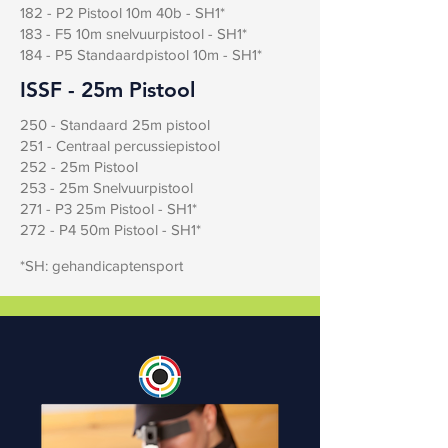
182 - P2 Pistool 10m 40b - SH1*
183 - F5 10m snelvuurpistool - SH1*
184 - P5 Standaardpistool 10m - SH1*
ISSF - 25m Pistool
250 - Standaard 25m pistool
251 - Centraal percussiepistool
252 - 25m Pistool
253 - 25m Snelvuurpistool
271 - P3 25m Pistool - SH1*
272 - P4 50m Pistool - SH1*
*SH: gehandicaptensport