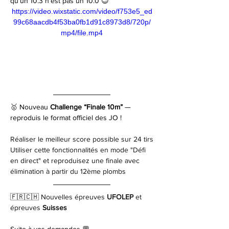
qu’un 10.3 n’est pas un 10.0 😉
https://video.wixstatic.com/video/f753e5_ed
99c68aacdb4f53ba0fb1d91c8973d8/720p/
mp4/file.mp4
🥇 Nouveau 
Challenge “Finale 10m”
 — 
reproduis le format officiel des JO !
Réaliser le meilleur score possible sur 24 tirs
Utiliser cette fonctionnalités en mode "Défi 
en direct" et reproduisez une finale avec 
élimination à partir du 12ème plombs
🇫🇷🇨🇭 
Nouvelles épreuves 
UFOLEP
 et 
épreuves 
Suisses
Suite à vos demandes 💬