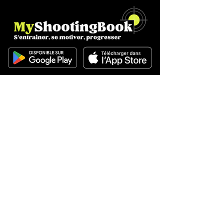
Suivez-nous
Fonctionnalités
Prise en main
Profil tireur
Choix des épreuves
Entraînement
Exercices