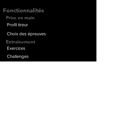
Fonctionnalités
Prise en main
Profil tireur
Choix des épreuves
Entraînement
Exercices
Challenges
Matchs
Chronomètre spécial Tir Sportif
Suivi & analyse
Statistiques de tir
Séquences de tir, notes
Social
Défis entre amis
Réseau social MSB
Pour les coachs
Boîte à outils du coach