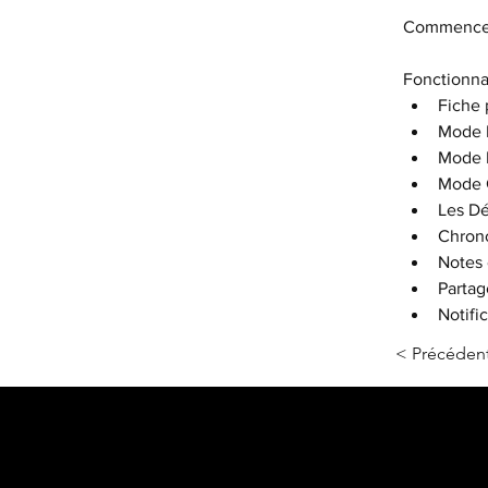
Commencez 
Fonctionna
Fiche 
Mode 
Mode 
Mode 
Les Dé
Chrono
Notes 
Parta
Notifi
< Précéden