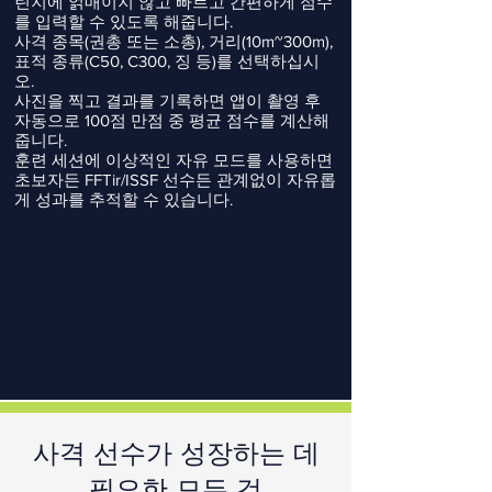
린지에 얽매이지 않고 빠르고 간편하게 점수
를 입력할 수 있도록 해줍니다.
사격 종목(권총 또는 소총), 거리(10m~300m),
표적 종류(C50, C300, 징 등)를 선택하십시
오.
사진을 찍고 결과를 기록하면 앱이 촬영 후
자동으로 100점 만점 중 평균 점수를 계산해
줍니다.
훈련 세션에 이상적인 자유 모드를 사용하면
초보자든 FFTir/ISSF 선수든 관계없이 자유롭
게 성과를 추적할 수 있습니다.
사격 선수가 성장하는 데
필요한 모든 것