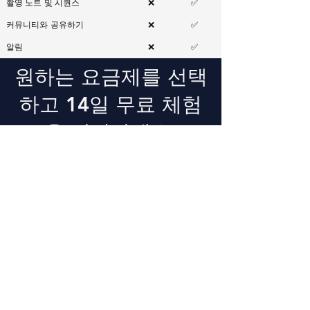
촬영 노트 및 시퀀스
❌
✅
커뮤니티와 공유하기
❌
✅
알림
❌
✅
원하는 요금제를 선택
하고 14일 무료 체험
을 시작하세요.
언제든지 체험판을 중단할 수 있으
며, 만료일까지 계속 유효합니다.
월간 간행물
₩8,800 /월
앱을 처음 시작하고 테스트하기
에 이상적입니다.