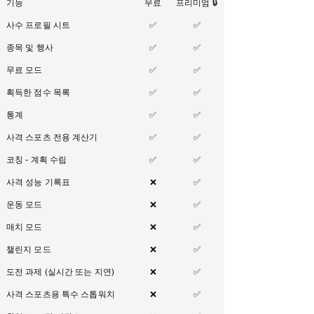
기능
무료
프리미엄 🔒
사수 프로필 시트
✅
✅
종목 및 행사
✅
✅
무료 모드
✅
✅
획득한 점수 목록
✅
✅
통계
✅
✅
사격 스포츠 전용 계산기
✅
✅
코칭 - 계획 수립
✅
✅
사격 성능 기록표
❌
✅
운동 모드
❌
✅
매치 모드
❌
✅
챌린지 모드
❌
✅
도전 과제 (실시간 또는 지연)
❌
✅
사격 스포츠용 특수 스톱워치
❌
✅