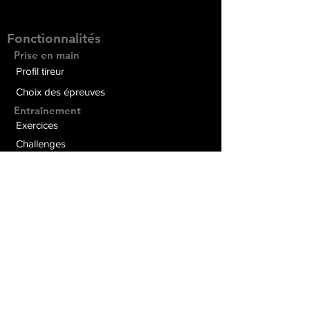
Fonctionnalités
Prise en main
Profil tireur
Choix des épreuves
Entraînement
Exercices
Challenges
Matchs
Chronomètre spécial Tir Sportif
Suivi & analyse
Statistiques de tir
Séquences de tir, notes
Social
Défis entre amis
Réseau social MSB
Pour les coachs