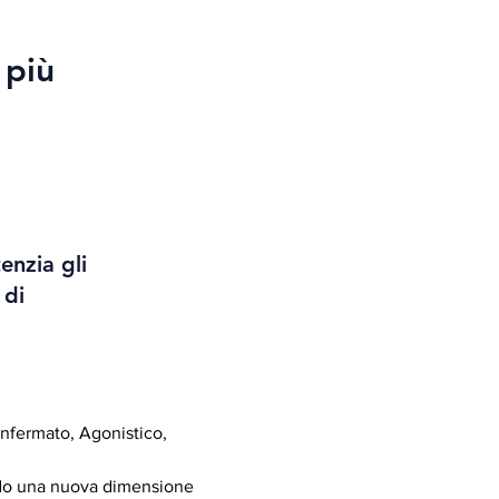
 più
enzia gli
 di
onfermato, Agonistico, 
endo una nuova dimensione 