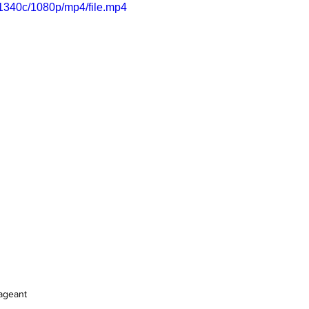
1340c/1080p/mp4/file.mp4
gageant