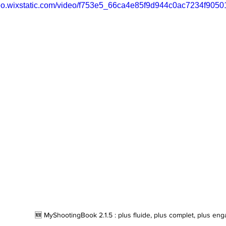
ideo.wixstatic.com/video/f753e5_66ca4e85f9d944c0ac7234f9050
🆕 MyShootingBook 2.1.5 : plus fluide, plus complet, plus en