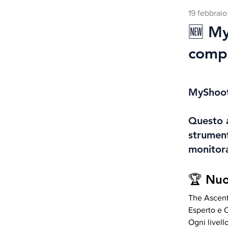
19 febbrai
🆕 My
compl
MyShooti
Questo a
strument
monitora
🏆 Nuo
The Ascent 
Esperto e 
Ogni livell