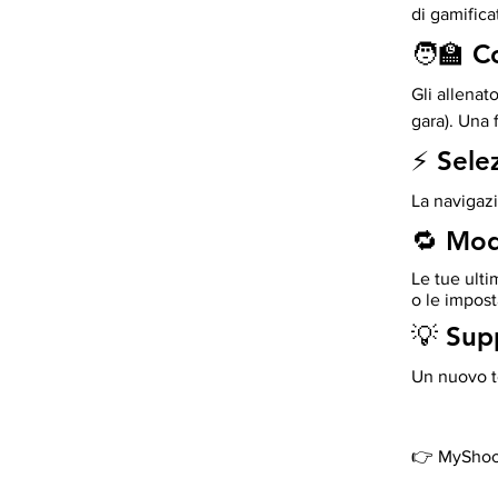
di gamifica
🧑🏫 C
Gli allenat
gara). Una 
⚡ Selez
La navigazi
🔁 Mod
Le tue ulti
o le impost
💡 Sup
Un nuovo to
👉 MyShoot