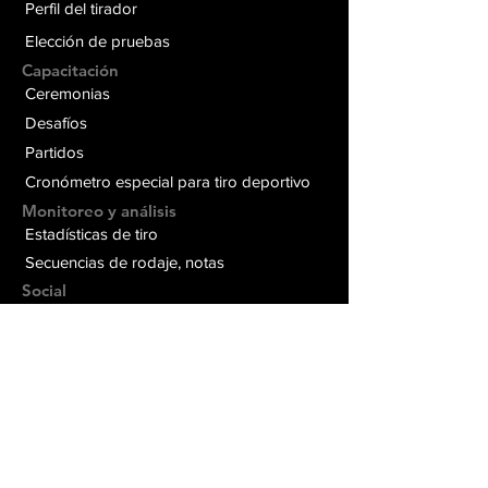
Perfil del tirador
Elección de pruebas
Capacitación
Ceremonias
Desafíos
Partidos
Cronómetro especial para tiro deportivo
Monitoreo y análisis
Estadísticas de tiro
Secuencias de rodaje, notas
Social
Desafíos entre amigos
Red social MSB
Para entrenadores
Kit de herramientas del entrenador
Programación y asistencia
¿Necesitar ayuda?