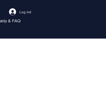
Log ind
jælp & FAQ